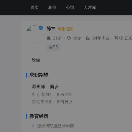
首页
职位
公司
人才库
陈**
刚刚活跃
离校-正
21岁
大专
24年毕业
会PS
绘画
求职期望
原画师
面议
所有地区
期望地区：
所有行业
期望行业：
教育经历
湄洲湾职业技术学院